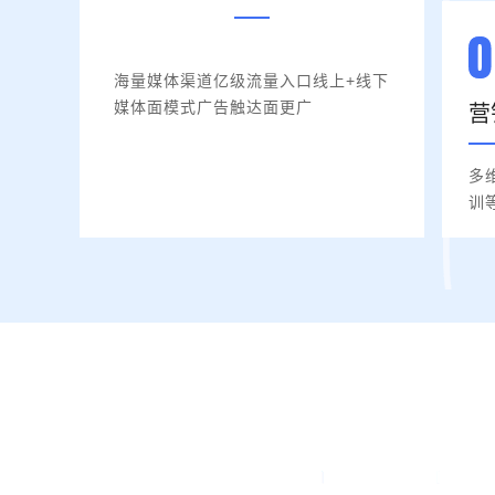
海量媒体渠道亿级流量入口线上+线下
媒体面模式广告触达面更广
营
多
训