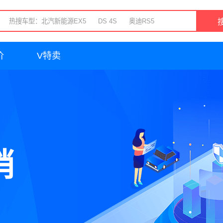
价
V特卖
销