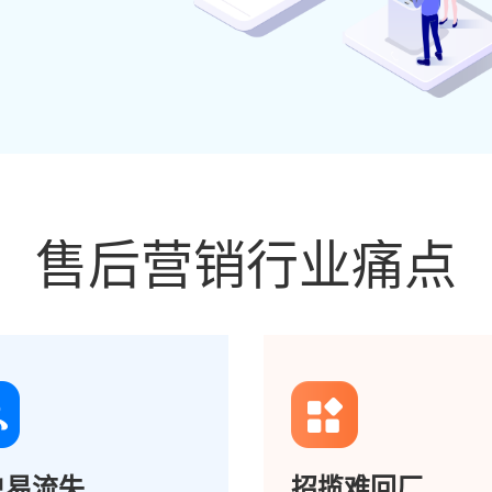
售后营销行业痛点
户易流失
招揽难回厂