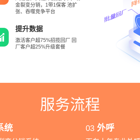
金裂变分销，1带1保客 池扩
张、吞噬竞争平台
提升数据
激活客户超75%招揽回厂 回
厂客户超25%升级套餐
服务流程
系统
外呼
03