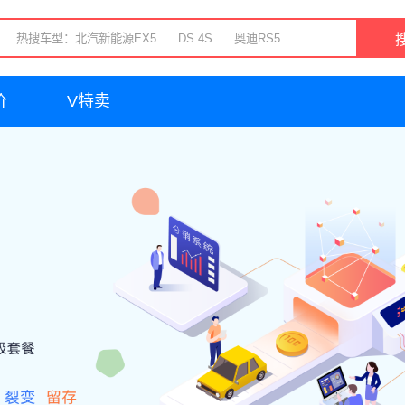
价
V特卖