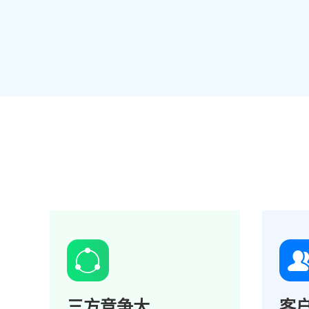
三方竞争大
客