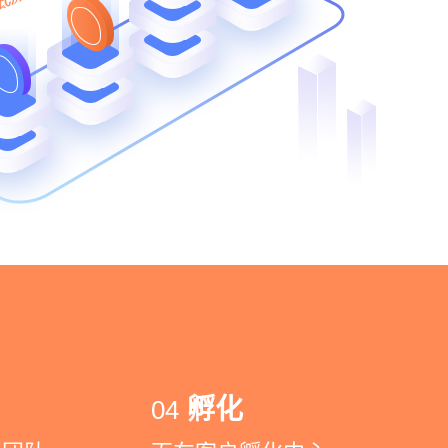
孵化
04